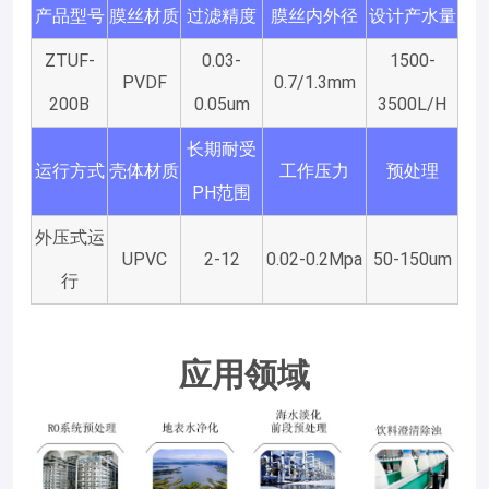
产品型号
膜丝材质
过滤精度
膜丝内外径
设计产水量
ZTUF-
0.03-
1500-
PVDF
0.7/1.3mm
200B
0.05um
3500L/H
长期耐受
运行方式
壳体材质
工作压力
预处理
PH范围
外压式运
UPVC
2-12
0.02-0.2Mpa
50-150um
行
应用领域